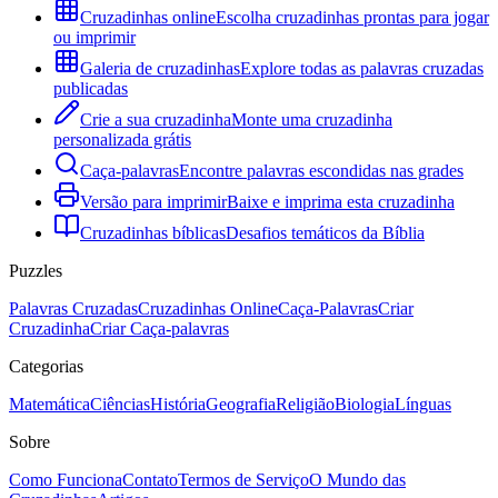
Cruzadinhas online
Escolha cruzadinhas prontas para jogar
ou imprimir
Galeria de cruzadinhas
Explore todas as palavras cruzadas
publicadas
Crie a sua cruzadinha
Monte uma cruzadinha
personalizada grátis
Caça-palavras
Encontre palavras escondidas nas grades
Versão para imprimir
Baixe e imprima esta cruzadinha
Cruzadinhas bíblicas
Desafios temáticos da Bíblia
Puzzles
Palavras Cruzadas
Cruzadinhas Online
Caça-Palavras
Criar
Cruzadinha
Criar Caça-palavras
Categorias
Matemática
Ciências
História
Geografia
Religião
Biologia
Línguas
Sobre
Como Funciona
Contato
Termos de Serviço
O Mundo das