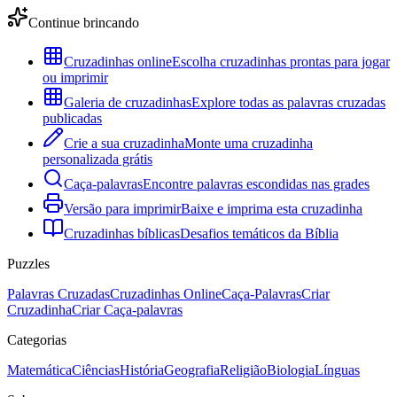
Continue brincando
Cruzadinhas online
Escolha cruzadinhas prontas para jogar
ou imprimir
Galeria de cruzadinhas
Explore todas as palavras cruzadas
publicadas
Crie a sua cruzadinha
Monte uma cruzadinha
personalizada grátis
Caça-palavras
Encontre palavras escondidas nas grades
Versão para imprimir
Baixe e imprima esta cruzadinha
Cruzadinhas bíblicas
Desafios temáticos da Bíblia
Puzzles
Palavras Cruzadas
Cruzadinhas Online
Caça-Palavras
Criar
Cruzadinha
Criar Caça-palavras
Categorias
Matemática
Ciências
História
Geografia
Religião
Biologia
Línguas