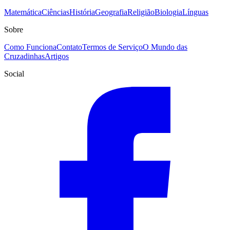
Matemática
Ciências
História
Geografia
Religião
Biologia
Línguas
Sobre
Como Funciona
Contato
Termos de Serviço
O Mundo das
Cruzadinhas
Artigos
Social