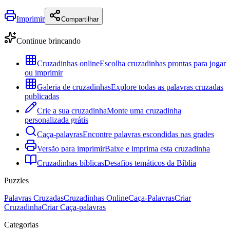
Imprimir
Compartilhar
Continue brincando
Cruzadinhas online
Escolha cruzadinhas prontas para jogar
ou imprimir
Galeria de cruzadinhas
Explore todas as palavras cruzadas
publicadas
Crie a sua cruzadinha
Monte uma cruzadinha
personalizada grátis
Caça-palavras
Encontre palavras escondidas nas grades
Versão para imprimir
Baixe e imprima esta cruzadinha
Cruzadinhas bíblicas
Desafios temáticos da Bíblia
Puzzles
Palavras Cruzadas
Cruzadinhas Online
Caça-Palavras
Criar
Cruzadinha
Criar Caça-palavras
Categorias