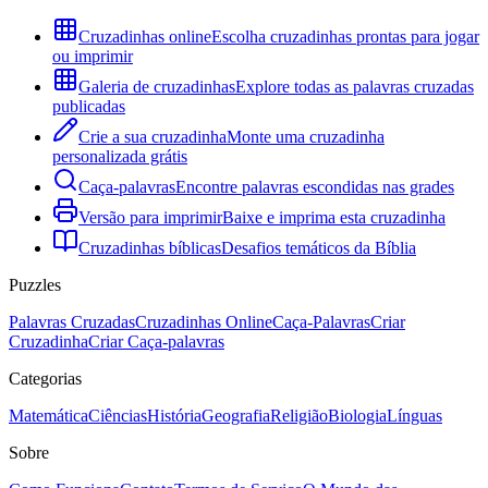
Cruzadinhas online
Escolha cruzadinhas prontas para jogar
ou imprimir
Galeria de cruzadinhas
Explore todas as palavras cruzadas
publicadas
Crie a sua cruzadinha
Monte uma cruzadinha
personalizada grátis
Caça-palavras
Encontre palavras escondidas nas grades
Versão para imprimir
Baixe e imprima esta cruzadinha
Cruzadinhas bíblicas
Desafios temáticos da Bíblia
Puzzles
Palavras Cruzadas
Cruzadinhas Online
Caça-Palavras
Criar
Cruzadinha
Criar Caça-palavras
Categorias
Matemática
Ciências
História
Geografia
Religião
Biologia
Línguas
Sobre