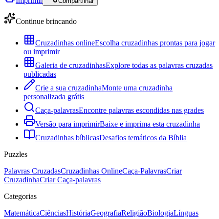
Imprimir
Compartilhar
Continue brincando
Cruzadinhas online
Escolha cruzadinhas prontas para jogar
ou imprimir
Galeria de cruzadinhas
Explore todas as palavras cruzadas
publicadas
Crie a sua cruzadinha
Monte uma cruzadinha
personalizada grátis
Caça-palavras
Encontre palavras escondidas nas grades
Versão para imprimir
Baixe e imprima esta cruzadinha
Cruzadinhas bíblicas
Desafios temáticos da Bíblia
Puzzles
Palavras Cruzadas
Cruzadinhas Online
Caça-Palavras
Criar
Cruzadinha
Criar Caça-palavras
Categorias
Matemática
Ciências
História
Geografia
Religião
Biologia
Línguas