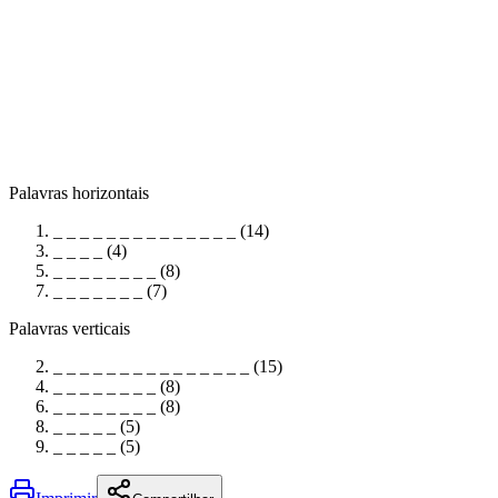
Palavras horizontais
_ _ _ _ _ _ _ _ _ _ _ _ _ _ (14)
_ _ _ _ (4)
_ _ _ _ _ _ _ _ (8)
_ _ _ _ _ _ _ (7)
Palavras verticais
_ _ _ _ _ _ _ _ _ _ _ _ _ _ _ (15)
_ _ _ _ _ _ _ _ (8)
_ _ _ _ _ _ _ _ (8)
_ _ _ _ _ (5)
_ _ _ _ _ (5)