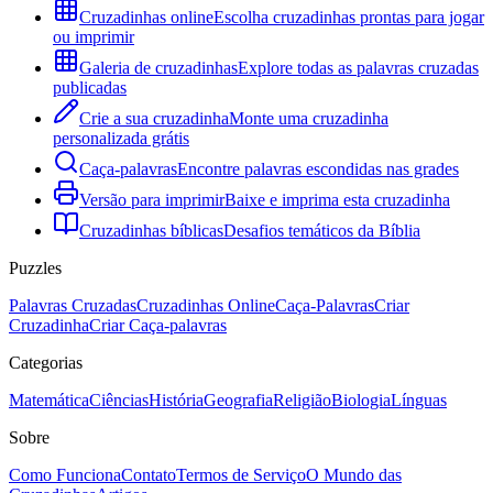
Cruzadinhas online
Escolha cruzadinhas prontas para jogar
ou imprimir
Galeria de cruzadinhas
Explore todas as palavras cruzadas
publicadas
Crie a sua cruzadinha
Monte uma cruzadinha
personalizada grátis
Caça-palavras
Encontre palavras escondidas nas grades
Versão para imprimir
Baixe e imprima esta cruzadinha
Cruzadinhas bíblicas
Desafios temáticos da Bíblia
Puzzles
Palavras Cruzadas
Cruzadinhas Online
Caça-Palavras
Criar
Cruzadinha
Criar Caça-palavras
Categorias
Matemática
Ciências
História
Geografia
Religião
Biologia
Línguas
Sobre
Como Funciona
Contato
Termos de Serviço
O Mundo das