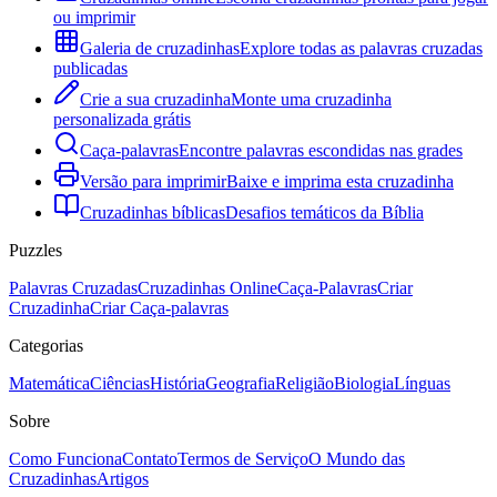
ou imprimir
Galeria de cruzadinhas
Explore todas as palavras cruzadas
publicadas
Crie a sua cruzadinha
Monte uma cruzadinha
personalizada grátis
Caça-palavras
Encontre palavras escondidas nas grades
Versão para imprimir
Baixe e imprima esta cruzadinha
Cruzadinhas bíblicas
Desafios temáticos da Bíblia
Puzzles
Palavras Cruzadas
Cruzadinhas Online
Caça-Palavras
Criar
Cruzadinha
Criar Caça-palavras
Categorias
Matemática
Ciências
História
Geografia
Religião
Biologia
Línguas
Sobre
Como Funciona
Contato
Termos de Serviço
O Mundo das
Cruzadinhas
Artigos