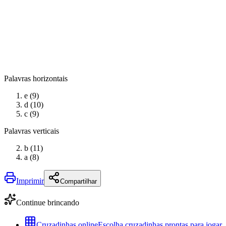
Palavras horizontais
e (9)
d (10)
c (9)
Palavras verticais
b (11)
a (8)
Imprimir
Compartilhar
Continue brincando
Cruzadinhas online
Escolha cruzadinhas prontas para jogar